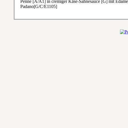
Penne [A/A1] in cremiger Käse-Sahnesauce [G] mit Edame
Padano[G/C/E1105]